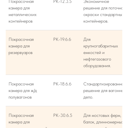
Покрасочная
РК-12.3.5
Экономичное
камера для
решение для поточной
металлических
окраски стандартных
контейнеров
контейнеров.
Покрасочная
РК-19.6.6
Для
камера для
крупногабаритных
резервуаров
емкостей и
нефтегазового
оборудования.
Покрасочная
РК-18.6.6
Стандартизированное
камера для ж/д
решение для вагонных
полувагонов
депо.
Покрасочная
РК-30.6.5
Для мостовых ферм,
камера для
балок, длинномерных