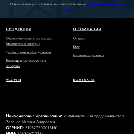
Нажимая кнопку «Заказать», вы даете согласие на
обработку персональных
данных
ПРОДУКЦИЯ
О КОМПАНИИ
Окрасочно-сушильные камеры
Отзывы
(покрасочные камеры)
Блог
Дробеструйное оборудование
Гарантии и доставка
Безвоздушные окрасочные
аппараты
УСЛУГИ
КОНТАКТЫ
Наименование организации:
Индивидуальный предприниматель
Зеленов Михаил Андреевич
ОГРНИП:
319527500016140
ИНН:
526306710284