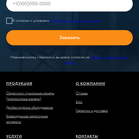
+1(000)000-0000
Я согласен с условиями
обработки персональных данных
Заказать
Нажимая кнопку «Заказать», вы даете согласие на
обработку персональных
данных
ПРОДУКЦИЯ
О КОМПАНИИ
Окрасочно-сушильные камеры
Отзывы
(покрасочные камеры)
Блог
Дробеструйное оборудование
Гарантии и доставка
Безвоздушные окрасочные
аппараты
УСЛУГИ
КОНТАКТЫ