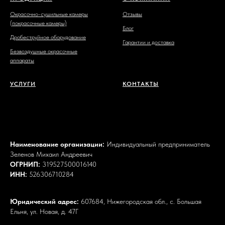
Окрасочно-сушильные камеры
Отзывы
(покрасочные камеры)
Блог
Дробеструйное оборудование
Гарантии и доставка
Безвоздушные окрасочные
аппараты
УСЛУГИ
КОНТАКТЫ
Наименование организации:
Индивидуальный предприниматель
Зеленов Михаил Андреевич
ОГРНИП:
319527500016140
ИНН:
526306710284
Юридический адрес:
607684, Нижегородская обл., с. Большая
Ельня, ул. Новая, д. 47Г