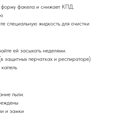
 форму факела и снижает КПД.
ью
те специальную жидкость для очистки
вайте ей засыхать неделями.
(в защитных перчатках и респираторе)
 капель
ание пыли.
вреждены
ли и замки