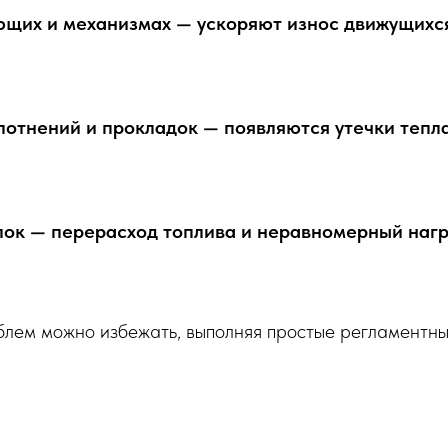
ющих и механизмах — ускоряют износ движущихс
отнений и прокладок — появляются утечки тепла
лок — перерасход топлива и неравномерный наг
блем можно избежать, выполняя простые регламентны