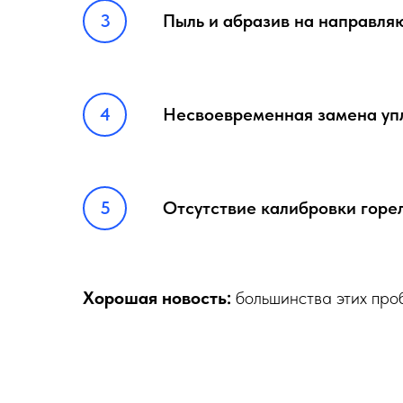
Пыль и абразив на направля
Несвоевременная замена упл
Отсутствие калибровки горе
Хорошая новость:
большинства этих про