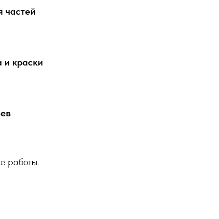
я частей
 и краски
рев
е работы.